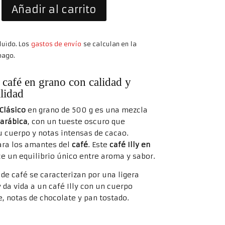
Añadir al carrito
luido. Los
gastos de envío
se calculan en la
pago.
 café en grano con calidad y
ilidad
 Clásico
en grano de 500 g es una mezcla
 arábica
, con un tueste oscuro que
u cuerpo y notas intensas de cacao.
ara los amantes del
café
. Este
café Illy en
e un equilibrio único entre aroma y sabor.
de café se caracterizan por una ligera
da vida a un café Illy con un cuerpo
, notas de chocolate y pan tostado.