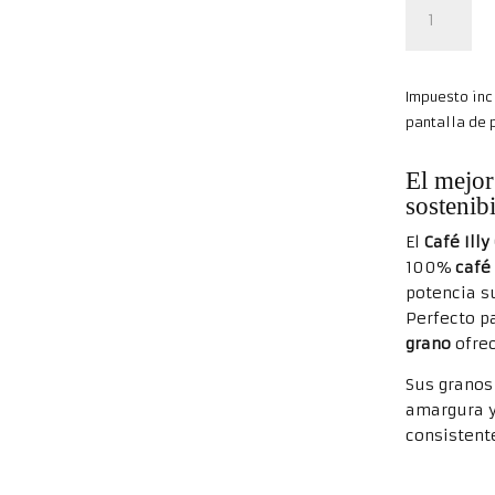
Café
Illy
en
Grano
Impuesto inc
Clásico
pantalla de 
500
gr
El mejor
cantidad
sostenib
El
Café Illy
100%
café
potencia s
Perfecto p
grano
ofrec
Sus granos 
amargura y 
consistente