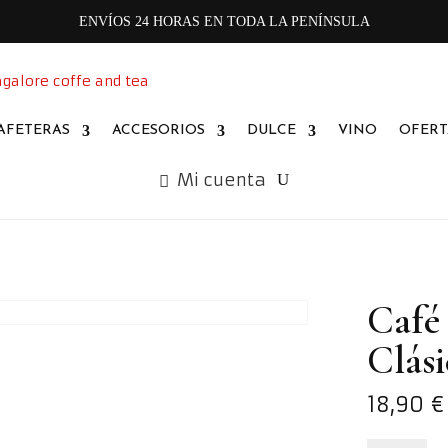
ENVÍOS 24 HORAS EN TODA LA PENÍNSULA
AFETERAS
ACCESORIOS
DULCE
VINO
OFERT
Mi cuenta
Café 
Clási
18,90
€