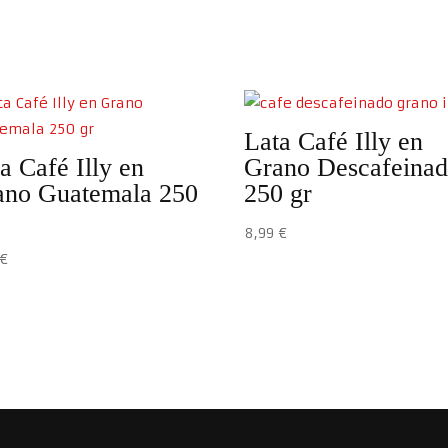
Lata Café Illy en
a Café Illy en
Grano Descafeina
ano Guatemala 250
250 gr
8,99
€
9
€