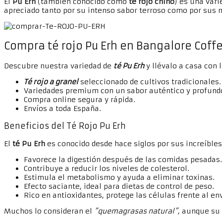
El
Pu Erh
(también conocido como
té rojo chino
) es una vari
apreciado tanto por su intenso sabor terroso como por sus 
Compra
té rojo Pu Erh
en Bangalore Coff
Descubre nuestra variedad de
té Pu Erh
y llévalo a casa con 
Té rojo a granel
seleccionado de cultivos tradicionales.
Variedades premium con un sabor auténtico y profund
Compra online segura y rápida.
Envíos a toda España.
Beneficios del Té Rojo Pu Erh
El
té Pu Erh
es conocido desde hace siglos por sus increíbles
Favorece la digestión después de las comidas pesadas.
Contribuye a reducir los niveles de colesterol.
Estimula el metabolismo y ayuda a eliminar toxinas.
Efecto saciante, ideal para dietas de control de peso.
Rico en antioxidantes, protege las células frente al e
Muchos lo consideran el
“quemagrasas natural”
, aunque su