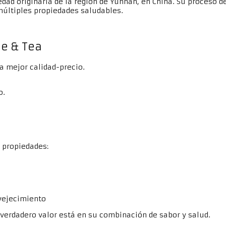
edad originaria de la región de Yunnan, en China. Su proceso 
múltiples propiedades saludables.
ee & Tea
la mejor calidad-precio.
o.
 propiedades:
nvejecimiento
 verdadero valor está en su combinación de sabor y salud.