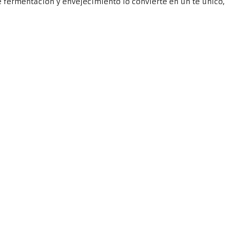
de fermentación y envejecimiento lo convierte en un té único,