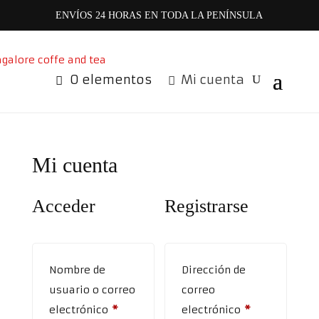
ENVÍOS 24 HORAS EN TODA LA PENÍNSULA
0 elementos
Mi cuenta
Mi cuenta
Acceder
Registrarse
Nombre de
Dirección de
usuario o correo
correo
Obligatorio
Obligatorio
electrónico
*
electrónico
*