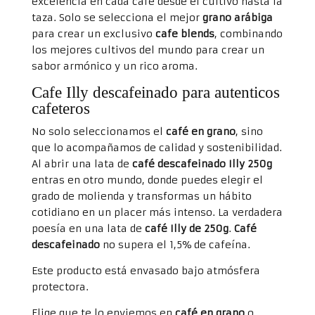
excelencia en cada café desde el cultivo hasta la
taza. Solo se selecciona el mejor
grano arábiga
para crear un exclusivo
cafe blends
, combinando
los mejores cultivos del mundo para crear un
sabor armónico y un rico aroma.
Cafe Illy
descafeinado para autenticos
cafeteros
No solo seleccionamos el
café en grano
, sino
que lo acompañamos de calidad y sostenibilidad.
Al abrir una lata de
café descafeinado
Illy 250g
entras en otro mundo, donde puedes elegir el
grado de molienda y transformas un hábito
cotidiano en un placer más intenso. La verdadera
poesía en una lata de
café Illy de 250g
.
Café
descafeinado
no supera el 1,5% de cafeína.
Este producto está envasado bajo atmósfera
protectora.
Elige que te lo enviemos en
café en grano
o