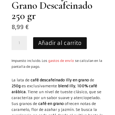
Grano Descafeinado
250 gr
8,99
€
Lata
Añadir al carrito
Café
Illy
en
Impuesto incluido. Los
gastos de envío
se calculan en la
Grano
pantalla de pago.
Descafeinado
250
gr
La lata de
café descafeinado Illy
en grano
de
cantidad
250g
es exclusivamente
blend Illy
,
100%
café
arábica
. Tiene un nivel de tueste clásico, que se
caracteriza por un sabor suave y aterciopelado.
Sus granos de
café en grano
ofrecen notas de
caramelo, flor de azahar y jazmín. Se busca la