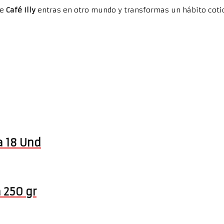
de
Café Illy
entras en otro mundo y transformas un hábito coti
a 18 Und
 250 gr