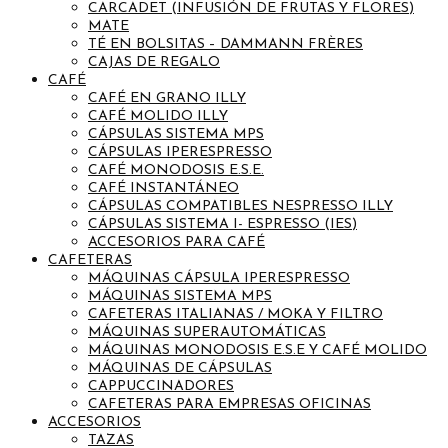
CARCADET (INFUSIÓN DE FRUTAS Y FLORES)
MATE
TÉ EN BOLSITAS – DAMMANN FRÈRES
CAJAS DE REGALO
CAFÉ
CAFÉ EN GRANO ILLY
CAFÉ MOLIDO ILLY
CÁPSULAS SISTEMA MPS
CÁPSULAS IPERESPRESSO
CAFÉ MONODOSIS E.S.E.
CAFÉ INSTANTÁNEO
CÁPSULAS COMPATIBLES NESPRESSO ILLY
CÁPSULAS SISTEMA I- ESPRESSO (IES)
ACCESORIOS PARA CAFÉ
CAFETERAS
MÁQUINAS CÁPSULA IPERESPRESSO
MÁQUINAS SISTEMA MPS
CAFETERAS ITALIANAS / MOKA Y FILTRO
MÁQUINAS SUPERAUTOMÁTICAS
MÁQUINAS MONODOSIS E.S.E Y CAFÉ MOLIDO
MÁQUINAS DE CÁPSULAS
CAPPUCCINADORES
CAFETERAS PARA EMPRESAS OFICINAS
ACCESORIOS
TAZAS