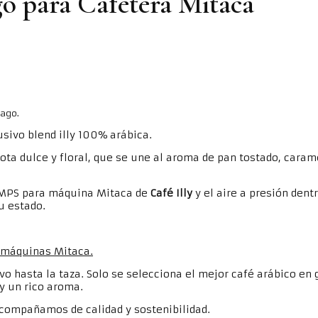
o para Cafetera Mitaca
pago.
sivo blend illy 100% arábica.
ta dulce y floral, que se une al aroma de pan tostado, caram
s MPS para máquina Mitaca de
Café Illy
y el aire a presión dent
u estado.
 máquinas Mitaca.
ivo hasta la taza. Solo se selecciona el mejor café arábico en
y un rico aroma.
acompañamos de calidad y sostenibilidad.