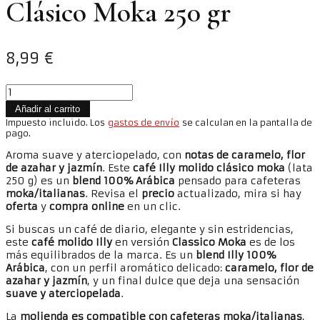
Clásico Moka 250 gr
8,99
€
Lata
Café
Añadir al carrito
Illy
Impuesto incluido. Los
gastos de envío
se calculan en la pantalla de
en
pago.
Molido
Clásico
Aroma suave y aterciopelado, con
notas de caramelo, flor
Moka
de azahar y jazmín
. Este
café Illy molido clásico moka
(lata
250
250 g) es un
blend 100% Arábica
pensado para cafeteras
gr
moka/italianas
. Revisa el
precio
actualizado, mira si hay
cantidad
oferta
y
compra online
en un clic.
Si buscas un café de diario, elegante y sin estridencias,
este
café molido Illy
en versión
Classico Moka
es de los
más equilibrados de la marca. Es un
blend Illy 100%
Arábica
, con un perfil aromático delicado:
caramelo, flor de
azahar y jazmín
, y un final dulce que deja una sensación
suave y aterciopelada
.
La
molienda es compatible con cafeteras moka/italianas
,