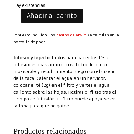
Hay existencias
Añadir al carrito
Taza
Filtro
Jaipur
Impuesto incluido. Los
gastos de envío
se calculan en la
con
pantalla de pago.
Tapa
cantidad
Infusor y tapa incluidos
para hacer los tés e
infusiones más aromáticos. Filtro de acero
inoxidable y recubrimiento juego con el diseño
de la taza. Calentar el agua en un hervidor,
colocar el té (2g) en el filtro y verter el agua
caliente sobre las hojas. Retirar el filtro tras el
tiempo de infusión. El filtro puede apoyarse en
la tapa para que no gotee.
Productos relacionados