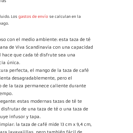
cias
luido. Los
gastos de envío
se calculan en la
pago.
so con el medio ambiente: esta taza de té
lana de Viva Scandinavia con una capacidad
l hace que cada té disfrute sea una
cia única.
ura perfecta, el mango de la taza de café
lienta desagradablemente, pero el
o de la taza permanece caliente durante
iempo.
legante: estas modernas tazas de té te
disfrutar de una taza de té o una taza de
luye infusor y tapa.
limpiar: la taza de café mide 13 cm x 9,4 cm,
ara lavavajillas, pero también fácil de