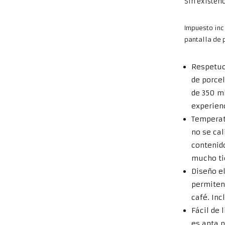
Sin existen
Impuesto inc
pantalla de 
Respetuo
de porce
de 350 m
experien
Temperat
no se ca
contenid
mucho t
Diseño e
permiten 
café. Inc
Fácil de 
es apta p