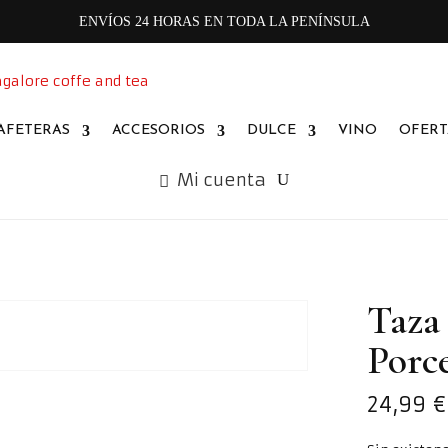
ENVÍOS 24 HORAS EN TODA LA PENÍNSULA
AFETERAS
ACCESORIOS
DULCE
VINO
OFERT
Mi cuenta
Taza
Porc
24,99
€