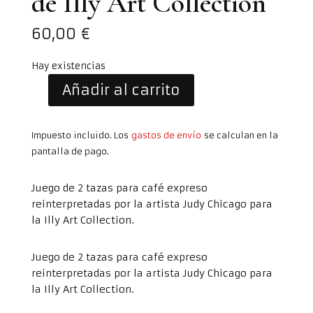
de Illy Art Collection
60,00
€
Hay existencias
Añadir al carrito
Juego
de
2
Impuesto incluido. Los
gastos de envío
se calculan en la
Tazas
pantalla de pago.
Espresso:
Judy
Juego de 2 tazas para café expreso
Chicago
reinterpretadas por la artista Judy Chicago para
de
la Illy Art Collection.
Illy
Art
Juego de 2 tazas para café expreso
Collection
reinterpretadas por la artista Judy Chicago para
cantidad
la Illy Art Collection.