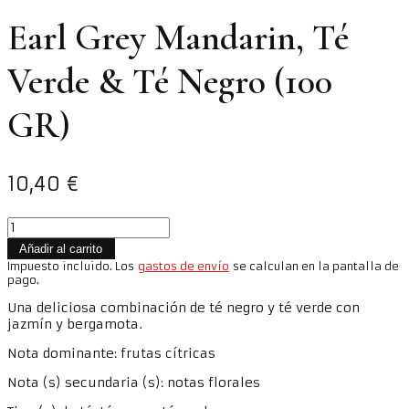
Earl Grey Mandarin, Té
Verde & Té Negro (100
GR)
10,40
€
Earl
Grey
Añadir al carrito
Mandarin,
Impuesto incluido. Los
gastos de envío
se calculan en la pantalla de
Té
pago.
Verde
&
Una deliciosa combinación de té negro y té verde con
Té
jazmín y bergamota.
Negro
Nota dominante: frutas cítricas
(100
GR)
Nota (s) secundaria (s): notas florales
cantidad