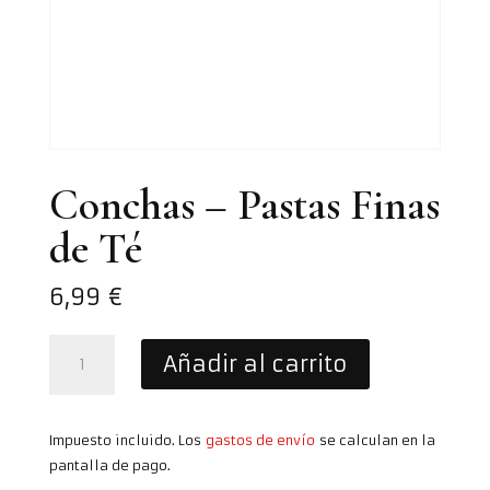
Conchas – Pastas Finas
de Té
6,99
€
Conchas
Añadir al carrito
–
Pastas
Finas
Impuesto incluido. Los
gastos de envío
se calculan en la
de
pantalla de pago.
Té