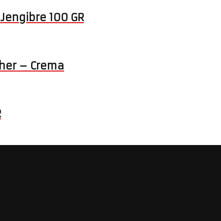
Jengibre 100 GR
other – Crema
R