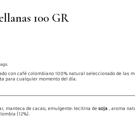
ellanas 100 GR
pago.
ado con café colombiano 100% natural seleccionado de las mej
cta para cualquier momento del día.
r, manteca de cacao, emulgente: lecitina de
soja
, aroma natu
olombia (12%).