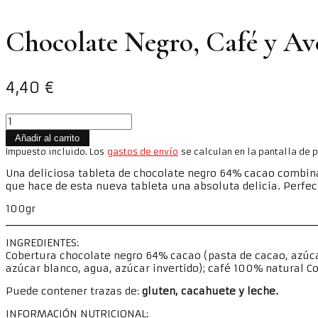
Chocolate Negro, Café y Av
4,40
€
Chocolate
Negro,
Añadir al carrito
Café
Impuesto incluido. Los
gastos de envío
se calculan en la pantalla de 
y
Avellanas
Una deliciosa tableta de chocolate negro 64% cacao combin
100
que hace de esta nueva tableta una absoluta delicia. Perfe
GR
cantidad
100gr
INGREDIENTES:
Cobertura chocolate negro 64% cacao (pasta de cacao, azúca
azúcar blanco, agua, azúcar invertido); café 100% natural C
Puede contener trazas de:
gluten, cacahuete y leche.
INFORMACIÓN NUTRICIONAL: