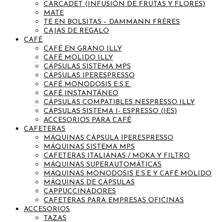
CARCADET (INFUSIÓN DE FRUTAS Y FLORES)
MATE
TÉ EN BOLSITAS – DAMMANN FRÈRES
CAJAS DE REGALO
CAFÉ
CAFÉ EN GRANO ILLY
CAFÉ MOLIDO ILLY
CÁPSULAS SISTEMA MPS
CÁPSULAS IPERESPRESSO
CAFÉ MONODOSIS E.S.E.
CAFÉ INSTANTÁNEO
CÁPSULAS COMPATIBLES NESPRESSO ILLY
CÁPSULAS SISTEMA I- ESPRESSO (IES)
ACCESORIOS PARA CAFÉ
CAFETERAS
MÁQUINAS CÁPSULA IPERESPRESSO
MÁQUINAS SISTEMA MPS
CAFETERAS ITALIANAS / MOKA Y FILTRO
MÁQUINAS SUPERAUTOMÁTICAS
MÁQUINAS MONODOSIS E.S.E Y CAFÉ MOLIDO
MÁQUINAS DE CÁPSULAS
CAPPUCCINADORES
CAFETERAS PARA EMPRESAS OFICINAS
ACCESORIOS
TAZAS