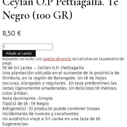
Ceylán O.P Pettiagalla. Té
Negro (100 GR)
8,50
€
Ceylán
O.P
Añadir al carrito
Pettiagalla.
Impuesto incluido. Los
gastos de envío
se calculan en la pantalla de
Té
pago.
Negro
Té de Sri Lanka – Ceilán O.P. Pettiagalla
(100
Una plantación ubicada en el suroeste de la provincia de
GR)
Dimbula, en la región de Balangoda. Un té de hojas
cantidad
oscuras, alargadas y regulares . En taza predominan las
notas ligeramente amaderadas. Un delicioso té meloso,
color ámbar.
Nota dominante : Simple
Tipo(s) de té : Té Negro
Alérgeno(s) : El producto puede contener trazas
incidentales de nueces y cacahuetes
Un auténtico viaje a Sri Lanka en una taza de té.
Sugerencias: