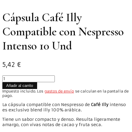
Cápsula Café Illy
Compatible con Nespresso
Intenso 10 Und
5,42
€
Cápsula
Café
Añadir al carrito
Illy
Impuesto incluido. Los
gastos de envío
se calculan en la pantalla de
Compatible
pago.
con
Nespresso
La cápsula compatible con Nespresso
de
Café Illy
intenso
Intenso
es exclusivo blend illy 100% arábica.
10
Tiene un sabor compacto y denso. Resulta ligeramente
Und
amargo, con vivas notas de cacao y fruta seca.
cantidad