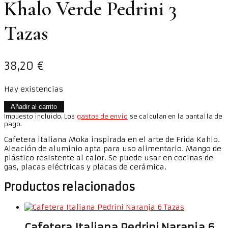
Khalo Verde Pedrini 3
Tazas
38,20
€
Hay existencias
Cafetera
Añadir al carrito
Italiana
Impuesto incluido. Los
gastos de envío
se calculan en la pantalla de
Frida
pago.
Khalo
Cafetera italiana Moka inspirada en el arte de Frida Kahlo.
Verde
Aleación de aluminio apta para uso alimentario. Mango de
Pedrini
plástico resistente al calor. Se puede usar en cocinas de
3
gas, placas eléctricas y placas de cerámica.
Tazas
cantidad
Productos relacionados
Cafetera Italiana Pedrini Naranja 6