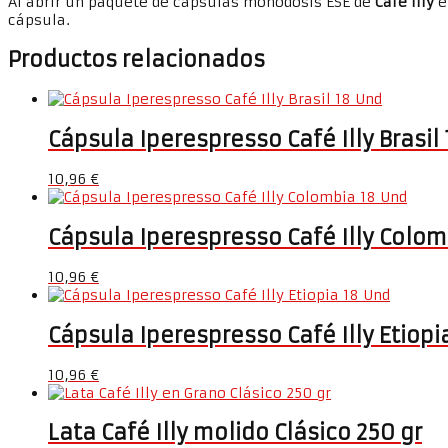
Al abrir un paquete de cápsulas monodosis ESE de
Café Illy
e
cápsula.
Productos relacionados
Cápsula Iperespresso Café Illy Brasil
10,96
€
Cápsula Iperespresso Café Illy Colom
10,96
€
Cápsula Iperespresso Café Illy Etiopi
10,96
€
Lata Café Illy molido Clásico 250 gr