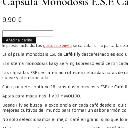
Cápsula Monodosis E.S.E Ca
9,90
€
Cápsula
Monodosis
Añadir al carrito
E.S.E
Impuesto incluido. Los
gastos de envío
se calculan en la pantalla de 
Café
Illy
La cápsula monodosis ESE
de
Café Illy
descafeinado
es exclu
Descafeinado
18
El sistema monodosis Easy Serving Espresso está certificad
Und
Las cápsulas ESE descafeinado ofrecen delicadas notas de ca
cantidad
suave y aterciopelado.
Cada paquete contiene 18 cápsulas monodosis ESE de
Café Il
Aptas para máquinas Illy X1 Y MOLIDO.
Desde Illy se busca la excelencia en cada café desde el cult
mejores cultivos del mundo para formar un sabor armónico 
No solo seleccionamos el mejor café en grano, sino que lo 