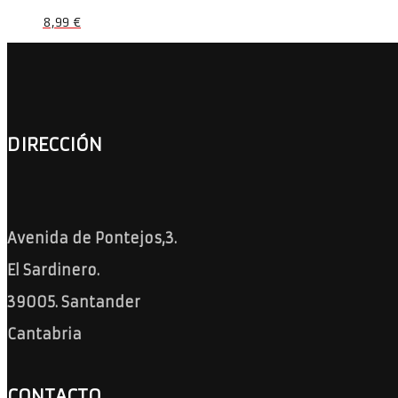
8,99
€
DIRECCIÓN
Avenida de Pontejos,3.
El Sardinero.
39005. Santander
Cantabria
CONTACTO