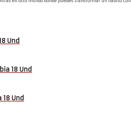
ntras en otro mundo donde puedes transformar un hábito coti
 18 Und
bia 18 Und
a 18 Und