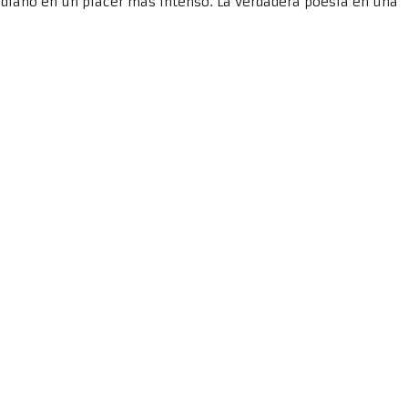
diano en un placer más intenso. La verdadera poesía en una