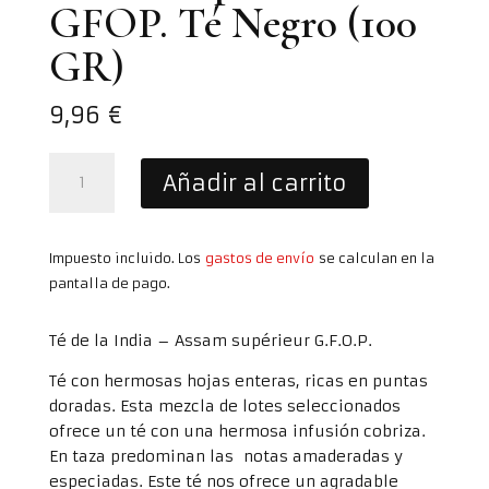
GFOP. Té Negro (100
GR)
9,96
€
Assam
Añadir al carrito
Supérieur
GFOP.
Té
Impuesto incluido. Los
gastos de envío
se calculan en la
Negro
pantalla de pago.
(100
GR)
cantidad
Té de la India – Assam supérieur G.F.O.P.
Té con hermosas hojas enteras, ricas en puntas
doradas. Esta mezcla de lotes seleccionados
ofrece un té con una hermosa infusión cobriza.
En taza predominan las notas amaderadas y
especiadas. Este té nos ofrece un agradable