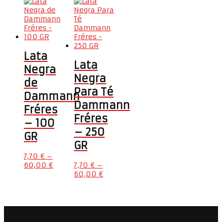
Lata
Lata
Negra
Negra
de
Para Té
Dammann
Dammann
Fréres
Fréres
– 100
– 250
GR
GR
7,70
€
–
60,00
€
7,70
€
–
60,00
€